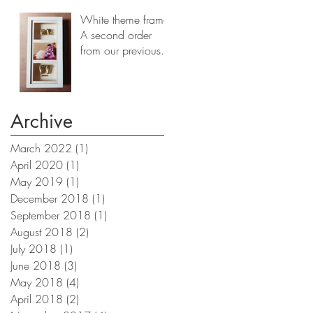
White theme frame.
A second order
from our previous
client
Archive
March 2022
(1)
1 post
April 2020
(1)
1 post
May 2019
(1)
1 post
December 2018
(1)
1 post
September 2018
(1)
1 post
August 2018
(2)
2 posts
July 2018
(1)
1 post
June 2018
(3)
3 posts
May 2018
(4)
4 posts
April 2018
(2)
2 posts