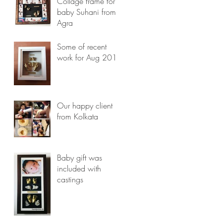
lovely...
Collage frame for
baby Suhani from
Agra
Some of recent
work for Aug 2018
Our happy client
from Kolkata
Baby gift was
included with
castings