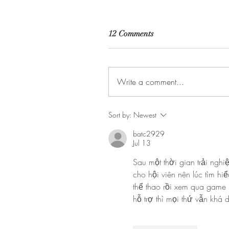
12 Comments
Write a comment...
Sort by:
Newest
batc2929
Jul 13
Sau một thời gian trải nghi
cho hội viên nên lúc tìm h
thể thao rồi xem qua game b
hỗ trợ thì mọi thứ vẫn khá