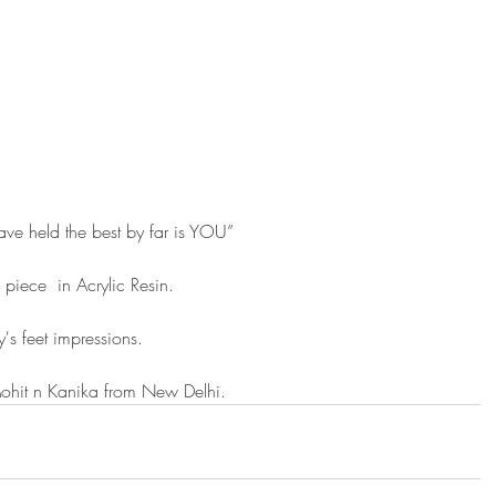
have held the best by far is YOU”
 piece  in Acrylic Resin.
s feet impressions.
Mohit n Kanika from New Delhi.