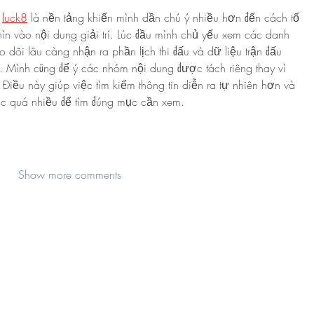
 
luck8
 là nền tảng khiến mình dần chú ý nhiều hơn đến cách tổ 
nhìn vào nội dung giải trí. Lúc đầu mình chủ yếu xem các danh 
dõi lâu càng nhận ra phần lịch thi đấu và dữ liệu trận đấu 
n. Mình cũng để ý các nhóm nội dung được tách riêng thay vì 
Điều này giúp việc tìm kiếm thông tin diễn ra tự nhiên hơn và 
ác quá nhiều để tìm đúng mục cần xem.
Show more comments