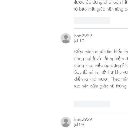
được áp dụng cho toàn hệ 
tố bảo mật giúp nền tảng có
Like
Reply
batc2929
Jul 10
Điều mình muốn tìm hiểu kh
công nghệ và trải nghiệm sử
công khai việc áp dụng RN
Sau đó mình mở thử khu vực
diễn ra khá mượt. Theo mìn
tạo nên cảm giác hệ thống
Like
Reply
batc2929
Jul 09