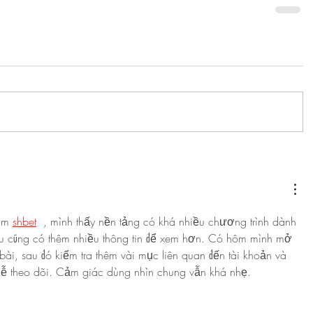
ệm 
shbet
  , mình thấy nền tảng có khá nhiều chương trình dành 
iểu cũng có thêm nhiều thông tin để xem hơn. Có hôm mình mở 
ài, sau đó kiểm tra thêm vài mục liên quan đến tài khoản và 
 dễ theo dõi. Cảm giác dùng nhìn chung vẫn khá nhẹ.