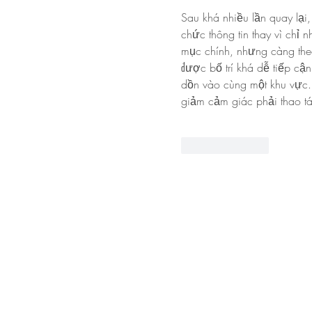
Sau khá nhiều lần quay lại,
chức thông tin thay vì chỉ 
mục chính, nhưng càng theo 
được bố trí khá dễ tiếp cậ
dồn vào cùng một khu vực. 
giảm cảm giác phải thao t
Like
Reply