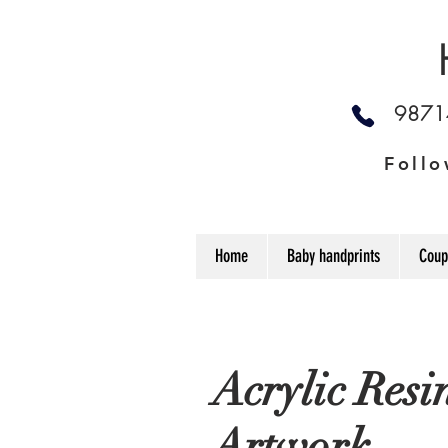
987
Follo
Home
Baby handprints
Coup
Acrylic Resi
Artwork