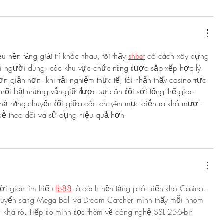
ều nền tảng giải trí khác nhau, tôi thấy 
shbet
 có cách xây dựng 
với người dùng. các khu vực chức năng được sắp xếp hợp lý 
ơn giản hơn. khi trải nghiệm thực tế, tôi nhận thấy casino trực 
í nổi bật nhưng vẫn giữ được sự cân đối với tổng thể giao 
à khả năng chuyển đổi giữa các chuyên mục diễn ra khá mượt. 
dễ theo dõi và sử dụng hiệu quả hơn
ời gian tìm hiểu 
fb88
 là cách nền tảng phát triển kho Casino. 
huyển sang Mega Ball và Dream Catcher, mình thấy mỗi nhóm 
i khá rõ. Tiếp đó mình đọc thêm về công nghệ SSL 256-bit 