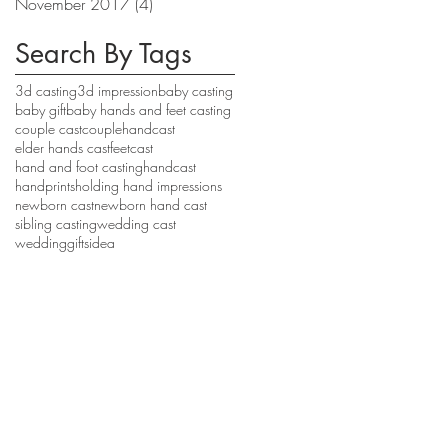
November 2017
(4)
4 posts
Search By Tags
3d casting
3d impression
baby casting
baby gift
baby hands and feet casting
couple cast
couplehandcast
elder hands cast
feetcast
hand and foot casting
handcast
handprints
holding hand impressions
newborn cast
newborn hand cast
sibling casting
wedding cast
weddinggiftsidea