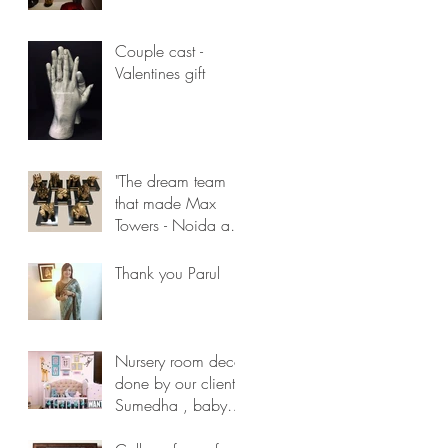
Couple cast -
Valentines gift
"The dream team
that made Max
Towers - Noida a
reality"
Thank you Parul
Nursery room deco
done by our client -
Sumedha , baby
casting frame looks