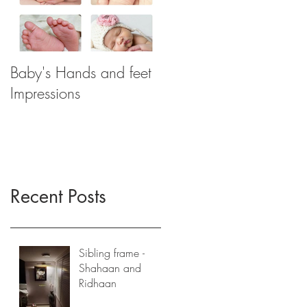
Baby's Hands and feet
Impressions
Recent Posts
Sibling frame -
Shahaan and
Ridhaan