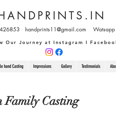
HANDPRINTS.IN
1426853
handprints11@gmail.com
Watsapp u
w Our Journey at Instagram I Faceboo
le hand Casting
Impressions
Gallery
Testimonials
Abo
n Family Casting