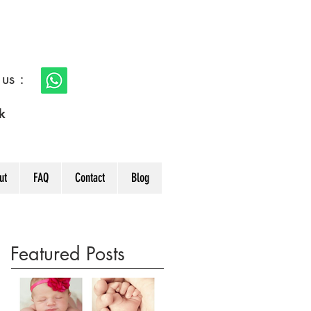
s :
k
ut
FAQ
Contact
Blog
Featured Posts