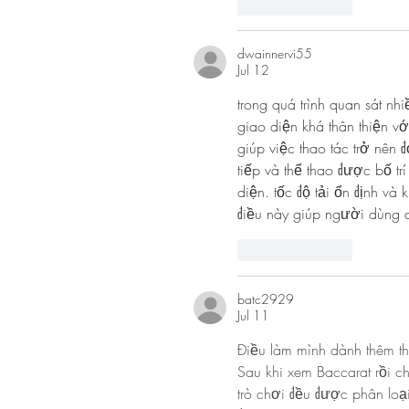
Like
Reply
dwainnervi55
Jul 12
trong quá trình quan sát nhi
giao diện khá thân thiện 
giúp việc thao tác trở nên đ
tiếp và thể thao được bố tr
diện. tốc độ tải ổn định v
điều này giúp người dùng 
Like
Reply
batc2929
Jul 11
Điều làm mình dành thêm th
Sau khi xem Baccarat rồi c
trò chơi đều được phân loạ