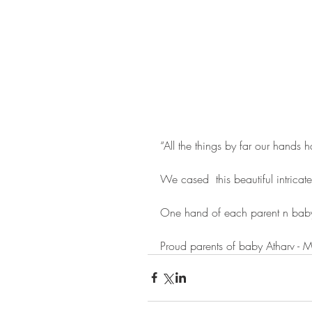
“All the things by far our hands 
We cased  this beautiful intricate
One hand of each parent n baby'
Proud parents of baby Atharv - 