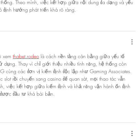
thống. Theo mình, việc kết hợp giữa nội dung đa dạng và yếu 
 định hướng phát triển khá rõ ràng.
i xem 
thabet.rodeo
 là cách nền tảng cân bằng giữa yếu tố 
 dụng. Thay vì chỉ giới thiệu nhiều tính năng, hệ thống còn 
G cùng các đơn vị kiểm định độc lập như Gaming Associates. 
 slot rồi chuyển sang casino để quan sát, mọi thao tác vẫn 
h, việc kết hợp giữa kiểm định và khả năng vận hành ổn định 
 được đầu tư khá bài bản.